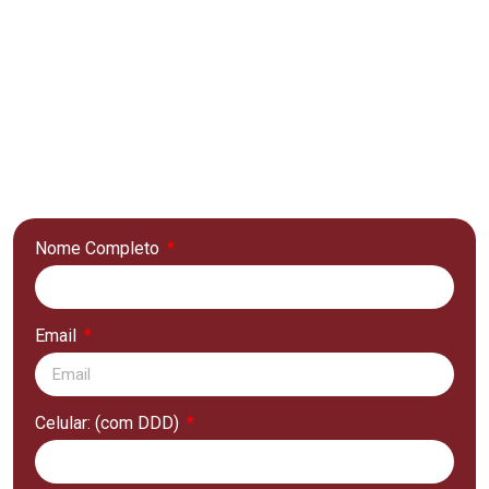
Para isso, preencha o formulário e
receba o e-book no seu e-mail.
Você vai conseguir
aperfeiçoar o seu
imóvel
e vai conseguir que ele seja muito
mais valorizado
no mercado.
Nome Completo
Email
Celular: (com DDD)