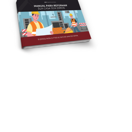
A BNO tem grandes
profissionais focados em
reformas e pequenos reparos.
Para te ajudar,
reunimos as melhores
informações
para você possa fazer as
melhores escolhas na hora de mudar um
cômodo ou uma parte inteira da sua casa.